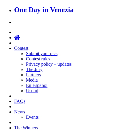
One Day in Venezia
Contest
Submit your pics
Contest rules
Privacy policy – updates
The Jury
Partners
Media
En Espanol
Useful
FAQs
News
Events
The Winners